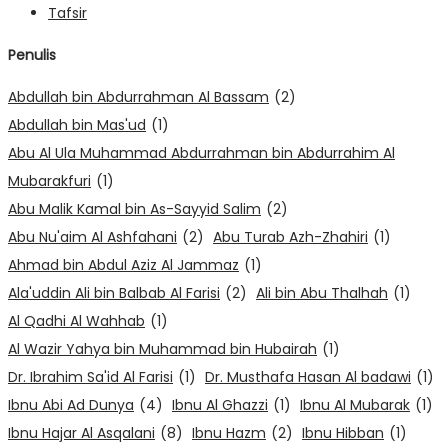
Tafsir
Penulis
Abdullah bin Abdurrahman Al Bassam
(2)
Abdullah bin Mas'ud
(1)
Abu Al Ula Muhammad Abdurrahman bin Abdurrahim Al
Mubarakfuri
(1)
Abu Malik Kamal bin As-Sayyid Salim
(2)
Abu Nu'aim Al Ashfahani
(2)
Abu Turab Azh-Zhahiri
(1)
Ahmad bin Abdul Aziz Al Jammaz
(1)
Ala'uddin Ali bin Balbab Al Farisi
(2)
Ali bin Abu Thalhah
(1)
Al Qadhi Al Wahhab
(1)
Al Wazir Yahya bin Muhammad bin Hubairah
(1)
Dr. Ibrahim Sa'id Al Farisi
(1)
Dr. Musthafa Hasan Al badawi
(1)
Ibnu Abi Ad Dunya
(4)
Ibnu Al Ghazzi
(1)
Ibnu Al Mubarak
(1)
Ibnu Hajar Al Asqalani
(8)
Ibnu Hazm
(2)
Ibnu Hibban
(1)