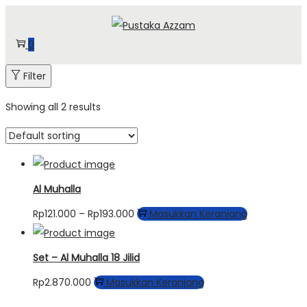
0
Filter
Showing all 2 results
Al Muhalla
Rp
121.000
–
Rp
193.000
Masukkan Keranjang
Set – Al Muhalla 18 Jilid
Rp
2.870.000
Masukkan Keranjang