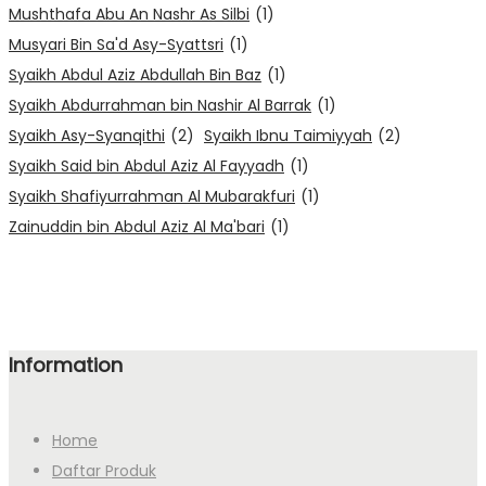
Mushthafa Abu An Nashr As Silbi
(1)
Musyari Bin Sa'd Asy-Syattsri
(1)
Syaikh Abdul Aziz Abdullah Bin Baz
(1)
Syaikh Abdurrahman bin Nashir Al Barrak
(1)
Syaikh Asy-Syanqithi
(2)
Syaikh Ibnu Taimiyyah
(2)
Syaikh Said bin Abdul Aziz Al Fayyadh
(1)
Syaikh Shafiyurrahman Al Mubarakfuri
(1)
Zainuddin bin Abdul Aziz Al Ma'bari
(1)
Information
Home
Daftar Produk