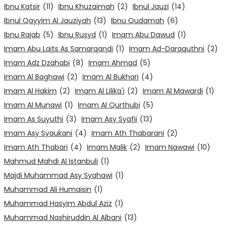
Ibnu Katsir
(11)
Ibnu Khuzaimah
(2)
Ibnul Jauzi
(14)
Ibnul Qayyim Al Jauziyah
(13)
Ibnu Qudamah
(6)
Ibnu Rajab
(5)
Ibnu Rusyd
(1)
Imam Abu Dawud
(1)
Imam Abu Laits As Samarqandi
(1)
Imam Ad-Daraquthni
(2)
Imam Adz Dzahabi
(8)
Imam Ahmad
(5)
Imam Al Baghawi
(2)
Imam Al Bukhari
(4)
Imam Al Hakim
(2)
Imam Al Lilika'i
(2)
Imam Al Mawardi
(1)
Imam Al Munawi
(1)
Imam Al Qurthubi
(5)
Imam As Suyuthi
(3)
Imam Asy Syafii
(13)
Imam Asy Syaukani
(4)
Imam Ath Thabarani
(2)
Imam Ath Thabari
(4)
Imam Malik
(2)
Imam Nawawi
(10)
Mahmud Mahdi Al Istanbuli
(1)
Majdi Muhammad Asy Syahawi
(1)
Muhammad Ali Humaisin
(1)
Muhammad Hasyim Abdul Aziz
(1)
Muhammad Nashiruddin Al Albani
(13)