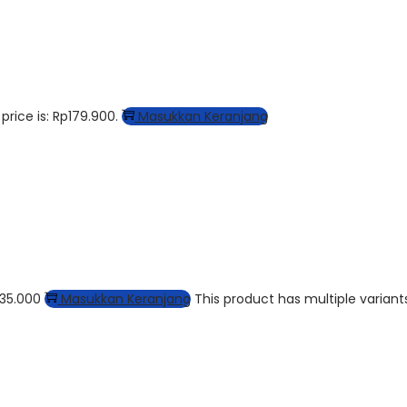
price is: Rp179.900.
Masukkan Keranjang
235.000
Masukkan Keranjang
This product has multiple varian