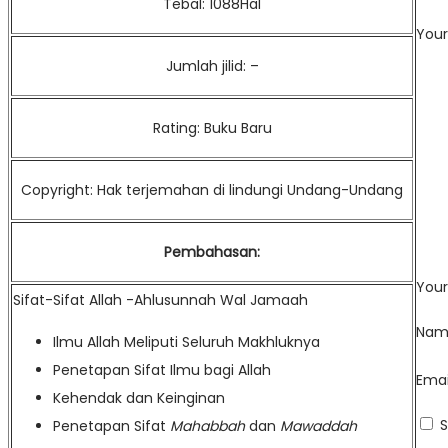
Tebal: 1088Hal
Your
Jumlah jilid: –
Rating: Buku Baru
Copyright: Hak terjemahan di lindungi Undang-Undang
Pembahasan:
Your
Sifat-Sifat Allah -Ahlusunnah Wal Jamaah
Na
Ilmu Allah Meliputi Seluruh Makhluknya
Penetapan Sifat Ilmu bagi Allah
Ema
Kehendak dan Keinginan
S
Penetapan Sifat
Mahabbah
dan
Mawaddah