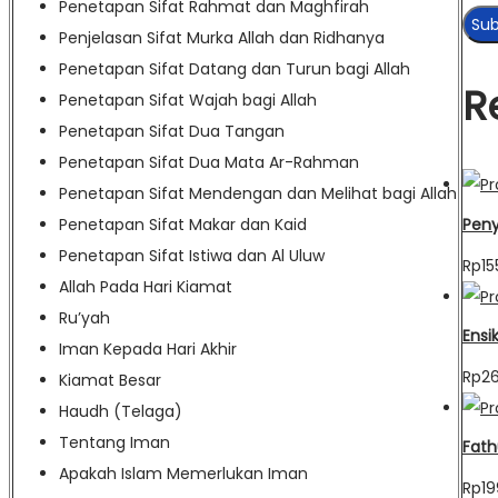
Penetapan Sifat Rahmat dan Maghfirah
Penjelasan Sifat Murka Allah dan Ridhanya
Penetapan Sifat Datang dan Turun bagi Allah
R
Penetapan Sifat Wajah bagi Allah
Penetapan Sifat Dua Tangan
Penetapan Sifat Dua Mata Ar-Rahman
Penetapan Sifat Mendengan dan Melihat bagi Allah
Peny
Penetapan Sifat Makar dan Kaid
Penetapan Sifat Istiwa dan Al Uluw
Rp
15
Allah Pada Hari Kiamat
Ru’yah
Ensi
Iman Kepada Hari Akhir
Rp
26
Kiamat Besar
Haudh (Telaga)
Tentang Iman
Fath
Apakah Islam Memerlukan Iman
Rp
19