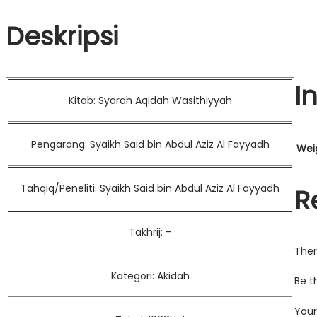
Deskripsi
I
Kitab: Syarah Aqidah Wasithiyyah
Pengarang: Syaikh Said bin Abdul Aziz Al Fayyadh
Wei
Tahqiq/Peneliti: Syaikh Said bin Abdul Aziz Al Fayyadh
R
Takhrij: –
Ther
Kategori: Akidah
Be t
Your