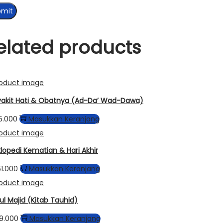
elated products
akit Hati & Obatnya (Ad-Da’ Wad-Dawa)
5.000
Masukkan Keranjang
klopedi Kematian & Hari Akhir
1.000
Masukkan Keranjang
ul Majid (Kitab Tauhid)
9.000
Masukkan Keranjang