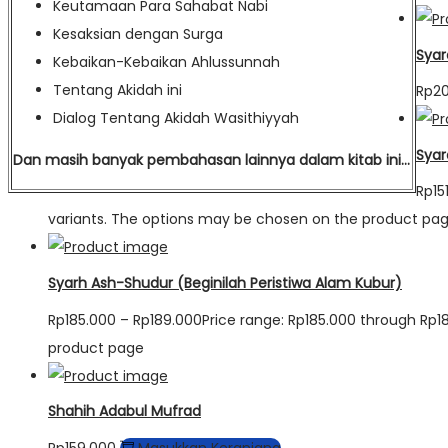
Keutamaan Para Sahabat Nabi
Kesaksian dengan Surga
Syar
Kebaikan-Kebaikan Ahlussunnah
Tentang Akidah ini
Rp
2
Dialog Tentang Akidah Wasithiyyah
Syar
Dan masih banyak pembahasan lainnya dalam kitab ini…
Rp
15
variants. The options may be chosen on the product pa
Syarh Ash-Shudur (Beginilah Peristiwa Alam Kubur)
Rp
185.000
–
Rp
189.000
Price range: Rp185.000 through Rp1
product page
Shahih Adabul Mufrad
Rp
159.000
Masukkan Keranjang