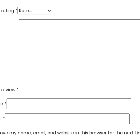
 rating
*
 review
*
me
*
il
*
ave my name, email, and website in this browser for the next 