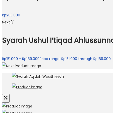
Rp
205.000
Next
Syarah Ushul I’tiqad Ahlussun
Rp
151.000
–
Rp
189.000
Price range: Rp151.000 through Rp189.000