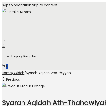
Skip to navigation
Skip to content
Login / Register
0
Home
/
Akidah
/
Syarah Aqidah Wasithiyyah
Previous
Syarah Aqidah Ath-Thahawiya