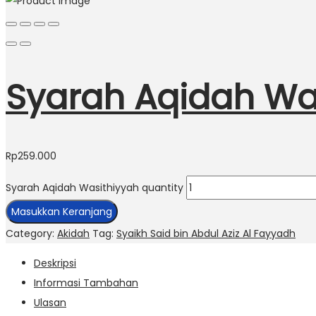
Syarah Aqidah Wa
Rp
259.000
Syarah Aqidah Wasithiyyah quantity
Masukkan Keranjang
Category:
Akidah
Tag:
Syaikh Said bin Abdul Aziz Al Fayyadh
Deskripsi
Informasi Tambahan
Ulasan