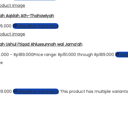
ah Aqidah Ath-Thahawiyah
05.000
Masukkan Keranjang
ah Ushul I’tiqad Ahlussunnah wal Jama’ah
1.000
–
Rp
189.000
Price range: Rp151.000 through Rp189.000
Mas
ge
89.000
Masukkan Keranjang
This product has multiple varian