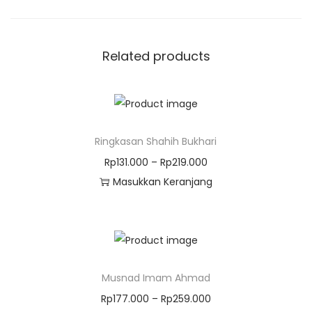
Related products
Ringkasan Shahih Bukhari
Rp
131.000
–
Rp
219.000
Masukkan Keranjang
Musnad Imam Ahmad
Rp
177.000
–
Rp
259.000