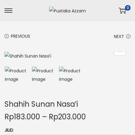
0
PREVIOUS
NEXT
Shahih Sunan Nasa’i
Rp
183.000
–
Rp
203.000
JILID