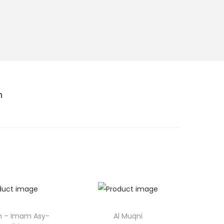
n
am – Imam Asy-
Al Muqni