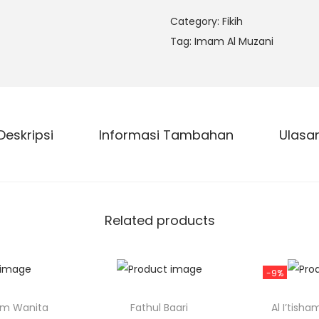
Category:
Fikih
Tag:
Imam Al Muzani
Deskripsi
Informasi Tambahan
Ulasa
Related products
-9%
um Wanita
Fathul Baari
Al I’tish