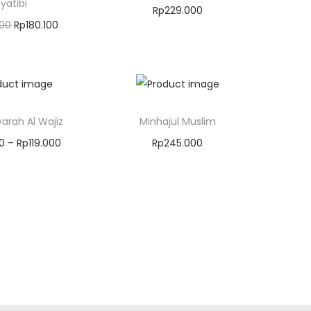
yatibi
Rp
229.000
000
Rp
180.100
Masukkan Keranjang
kan Keranjang
yarah Al Wajiz
Minhajul Muslim
00
–
Rp
119.000
Rp
245.000
kan Keranjang
Masukkan Keranjang