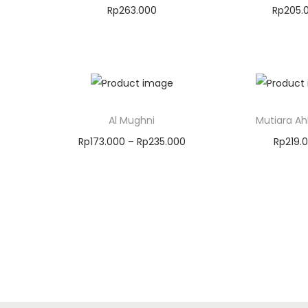
Rp
263.000
Rp
205.
Masukkan Keranjang
Masukkan 
Al Mughni
Mutiara Ahli
Rp
173.000
–
Rp
235.000
Rp
219.
Masukkan Keranjang
Masukkan 