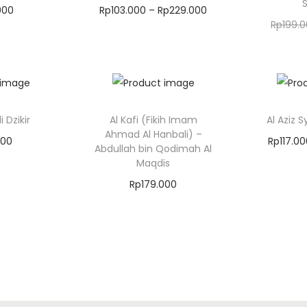
S
000
Rp
103.000
–
Rp
229.000
Rp
199.
Keranjang
Masukkan Keranjang
Masuk
 Dzikir
Al Kafi (Fikih Imam
Al Aziz S
Ahmad Al Hanbali) –
000
Rp
117.0
Abdullah bin Qodimah Al
Keranjang
Masuk
Maqdis
Rp
179.000
Masukkan Keranjang