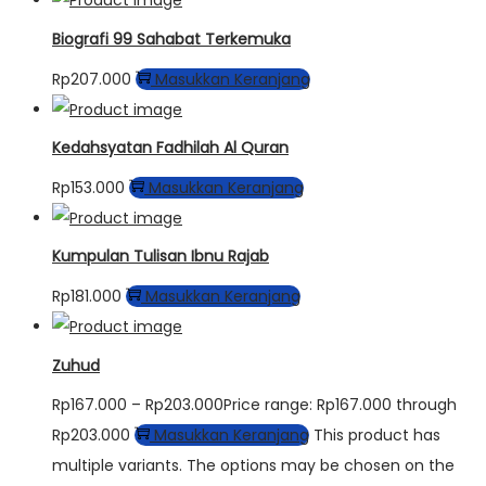
Biografi 99 Sahabat Terkemuka
Rp
207.000
Masukkan Keranjang
Kedahsyatan Fadhilah Al Quran
Rp
153.000
Masukkan Keranjang
Kumpulan Tulisan Ibnu Rajab
Rp
181.000
Masukkan Keranjang
Zuhud
Rp
167.000
–
Rp
203.000
Price range: Rp167.000 through
Rp203.000
Masukkan Keranjang
This product has
multiple variants. The options may be chosen on the