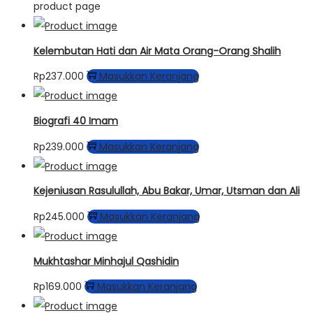
product page
Kelembutan Hati dan Air Mata Orang-Orang Shalih
Rp
237.000
Masukkan Keranjang
Biografi 40 Imam
Rp
239.000
Masukkan Keranjang
Kejeniusan Rasulullah, Abu Bakar, Umar, Utsman dan Ali
Rp
245.000
Masukkan Keranjang
Mukhtashar Minhajul Qashidin
Rp
169.000
Masukkan Keranjang