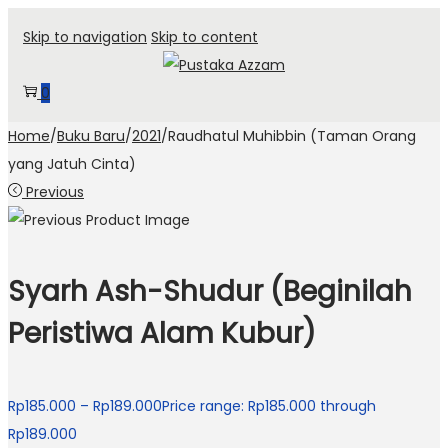
Skip to navigation
Skip to content
0
Home
/
Buku Baru
/
2021
/
Raudhatul Muhibbin (Taman Orang
yang Jatuh Cinta)
Previous
Syarh Ash-Shudur (Beginilah
Peristiwa Alam Kubur)
Rp
185.000
–
Rp
189.000
Price range: Rp185.000 through
Rp189.000