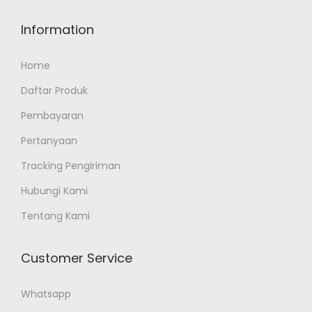
t
p
p
Information
t
a
i
Home
g
o
e
n
Daftar Produk
s
Pembayaran
m
Pertanyaan
a
y
Tracking Pengiriman
b
Hubungi Kami
e
Tentang Kami
c
h
Customer Service
o
s
Whatsapp
e