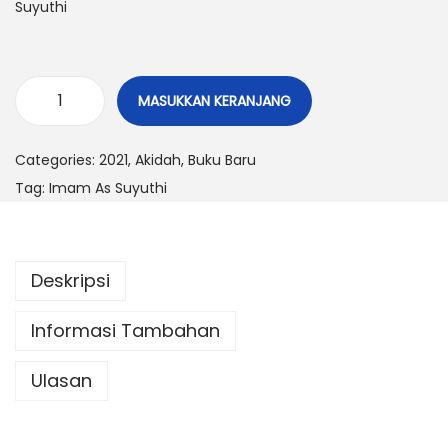
Suyuthi
n
MASUKKAN KERANJANG
P
e
Categories:
2021
,
Akidah
,
Buku Baru
r
Tag:
Imam As Suyuthi
i
n
t
Deskripsi
a
h
Informasi Tambahan
M
e
Ulasan
n
g