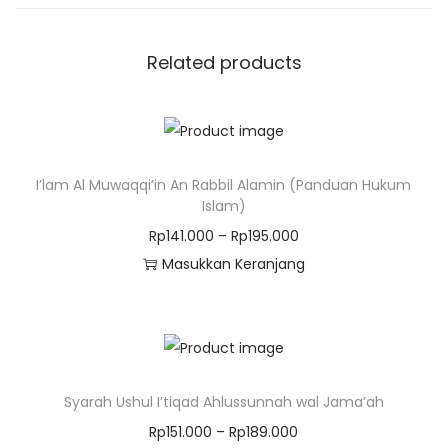
i
k
u
Related products
t
i
S
u
I’lam Al Muwaqqi’in An Rabbil Alamin (Panduan Hukum
n
Islam)
n
P
Rp
141.000
–
Rp
195.000
a
r
Masukkan Keranjang
h
T
i
&
h
c
M
i
e
e
s
r
n
Syarah Ushul I’tiqad Ahlussunnah wal Jama’ah
p
a
j
r
n
P
Rp
151.000
–
Rp
189.000