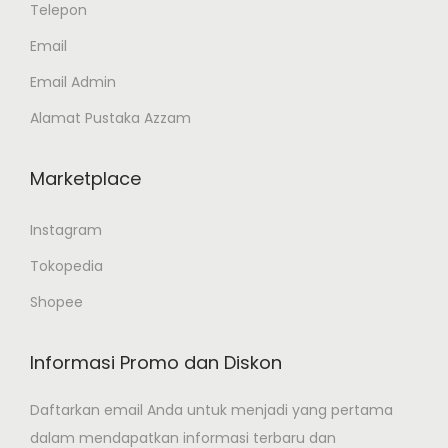
Telepon
n
o
Email
n
Email Admin
t
Alamat Pustaka Azzam
h
e
Marketplace
p
r
Instagram
o
d
Tokopedia
u
Shopee
c
t
Informasi Promo dan Diskon
p
a
Daftarkan email Anda untuk menjadi yang pertama
g
dalam mendapatkan informasi terbaru dan