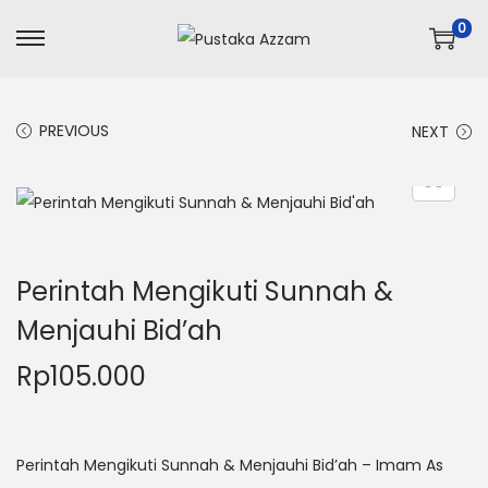
0
S
S
k
k
i
i
PREVIOUS
NEXT
p
p
t
t
o
o
n
c
a
o
Perintah Mengikuti Sunnah &
v
n
Menjauhi Bid’ah
i
t
g
e
Rp
105.000
a
n
t
t
i
Perintah Mengikuti Sunnah & Menjauhi Bid’ah – Imam As
o