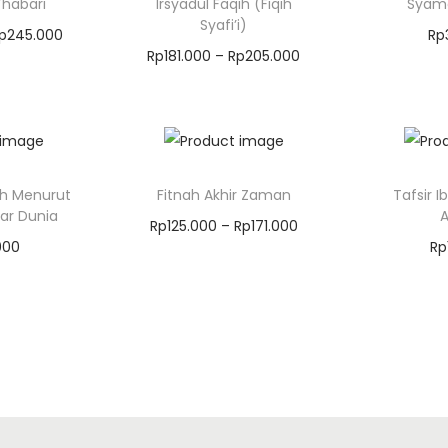
Thabari
Irsyadul Faqih (Fiqih
Syama
Syafi’i)
p
245.000
Rp
Rp
181.000
–
Rp
205.000
Keranjang
Masuk
Masukkan Keranjang
hah Menurut
Fitnah Akhir Zaman
Tafsir I
ar Dunia
Rp
125.000
–
Rp
171.000
000
Rp
Masukkan Keranjang
Keranjang
Masuk