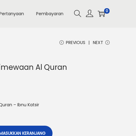
0
Pertanyaan
Pembayaran
PREVIOUS
NEXT
timewaan Al Quran
uran – Ibnu Katsir
MASUKKAN KERANJANG