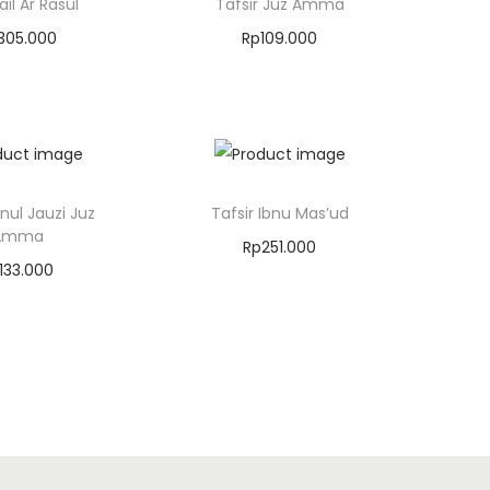
il Ar Rasul
Tafsir Juz Amma
305.000
Rp
109.000
kan Keranjang
Masukkan Keranjang
bnul Jauzi Juz
Tafsir Ibnu Mas’ud
Amma
Rp
251.000
133.000
Masukkan Keranjang
kan Keranjang