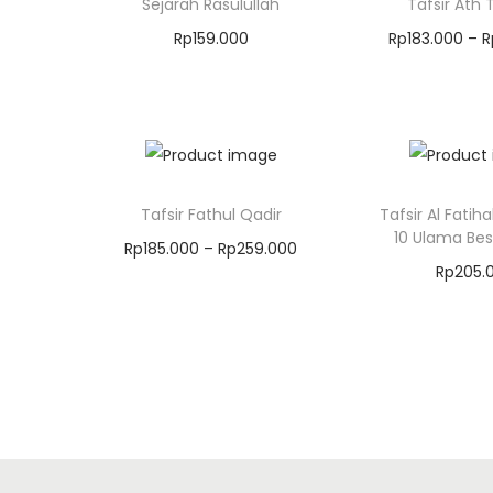
Sejarah Rasulullah
Tafsir Ath 
Rp
159.000
Rp
183.000
–
R
Masukkan Keranjang
Masukkan 
Tafsir Fathul Qadir
Tafsir Al Fati
10 Ulama Bes
Rp
185.000
–
Rp
259.000
Rp
205.
Masukkan Keranjang
Masukkan 