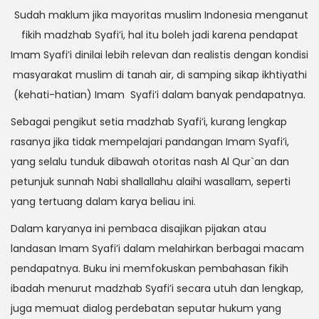
Sudah maklum jika mayoritas muslim Indonesia menganut
fikih madzhab Syafi’i, hal itu boleh jadi karena pendapat
Imam Syafi’i dinilai lebih relevan dan realistis dengan kondisi
masyarakat muslim di tanah air, di samping sikap
ikhtiyathi
(kehati-hatian) Imam Syafi’i dalam banyak pendapatnya.
Sebagai pengikut setia madzhab Syafi’i, kurang lengkap
rasanya jika tidak mempelajari pandangan Imam Syafi’i,
yang selalu tunduk dibawah otoritas nash Al Qur`an dan
petunjuk sunnah Nabi
shallallahu alaihi wasallam
, seperti
yang tertuang dalam karya beliau ini.
Dalam karyanya ini pembaca disajikan pijakan atau
landasan Imam Syafi’i dalam melahirkan berbagai macam
pendapatnya. Buku ini memfokuskan pembahasan fikih
ibadah menurut madzhab Syafi’i secara utuh dan lengkap,
juga memuat dialog perdebatan seputar hukum yang