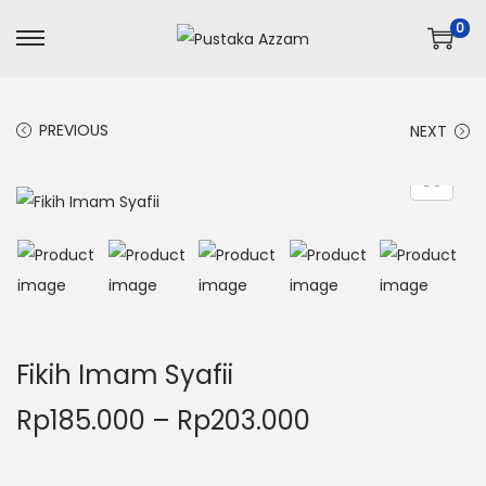
0
PREVIOUS
NEXT
Fikih Imam Syafii
Rp
185.000
–
Rp
203.000