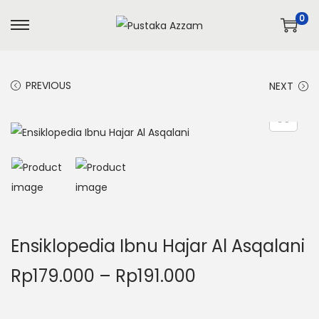
0
PREVIOUS
NEXT
Ensiklopedia Ibnu Hajar Al Asqalani
Rp
179.000
–
Rp
191.000