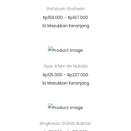
Shifatush Shafwah
Rp
159.000
–
Rp
197.000
Masukkan Keranjang
Siyar A’lam An Nubala
Rp
125.000
–
Rp
237.000
Masukkan Keranjang
Ringkasan Shahih Bukhari